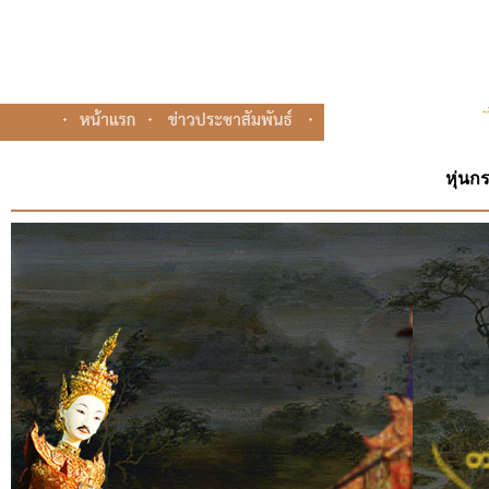
หุ่นก