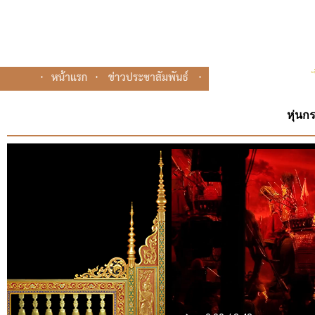
หุ่นก