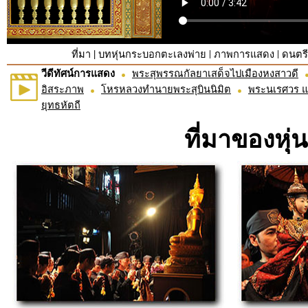
|
|
|
ที่มา
บทหุ่นกระบอกตะเลงพ่าย
ภาพการแสดง
ดนตร
วีดีทัศน์การแสดง
พระสุพรรณกัลยาเสด็จไปเมืองหงสาวดี
อิสระภาพ
โหรหลวงทำนายพระสุบินนิมิต
พระนเรศวร 
ยุทธหัตถี