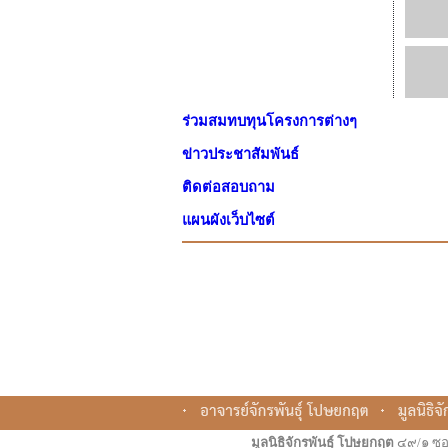
ร่วมสมทบทุนโครงการต่างๆ
ข่าวประชาสัมพันธ์
ติดต่อสอบถาม
แผนผังเว็บไซต์
มูลนิธิจักรพันธุ์ โปษยกฤต
๔๙/๑ ซอ