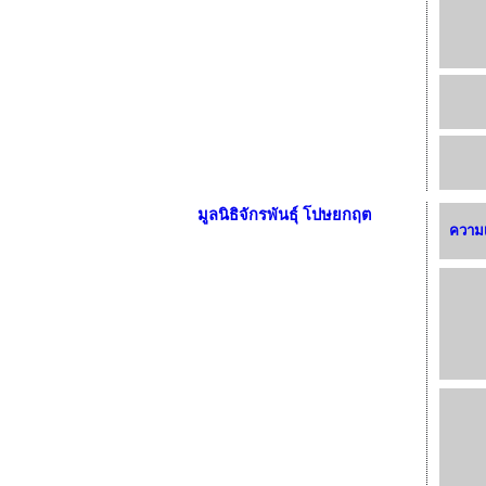
มูลนิธิจักรพันธุ์ โปษยกฤต
ความเ