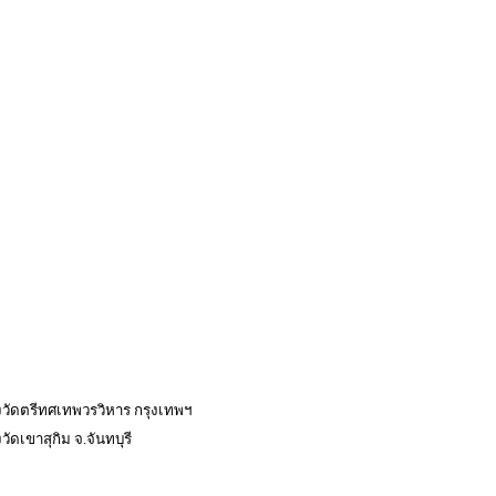
งวัดตรีทศเทพวรวิหาร กรุงเทพฯ
ัดเขาสุกิม จ.จันทบุรี