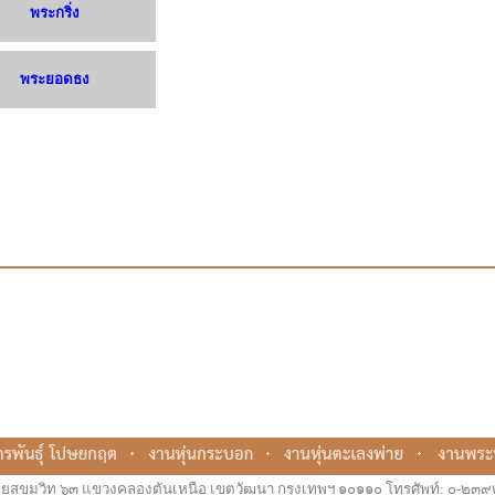
พระกริ่ง
พระยอดธง
ยสุขุมวิท ๖๓ แขวงคลองตันเหนือ เขตวัฒนา กรุงเทพฯ ๑๐๑๑๐ โทรศัพท์: ๐-