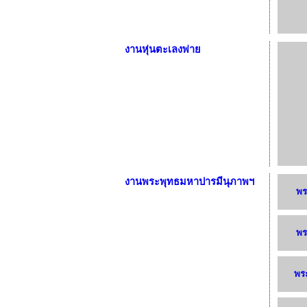
งานหุ่นตะเลงพ่าย
งานพระพุทธมหาปารมีนุภาพฯ
พร
พร
พระ