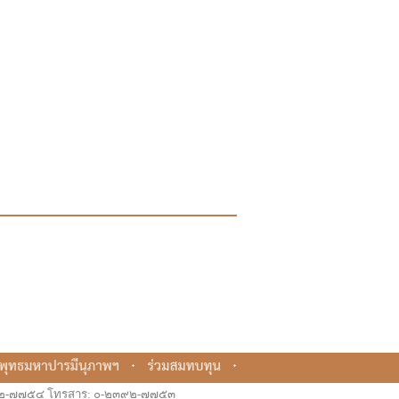
๒๓๙๒-๗๗๕๔ โทรสาร: ๐-๒๓๙๒-๗๗๕๓