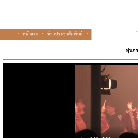
หุ่นก