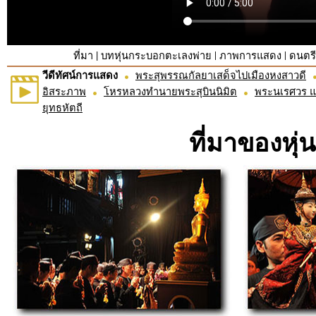
|
|
|
ที่มา
บทหุ่นกระบอกตะเลงพ่าย
ภาพการแสดง
ดนตร
วีดีทัศน์การแสดง
พระสุพรรณกัลยาเสด็จไปเมืองหงสาวดี
อิสระภาพ
โหรหลวงทำนายพระสุบินนิมิต
พระนเรศวร 
ยุทธหัตถี