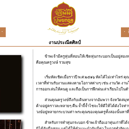
งานประณีตศิลป์
ข้าพเจ้ามีครูหุ่นที่สอนให้เชิดหุ่นกระบอกเป็นอยู่สองท่
คือคุณครูวงษ์ รวมสุข
เริ่มหัดเชิดเมื่อราวปี พ.ศ.๒๕๑๖ หัดได้ไม่เท่าไหร่ คุณ
เวลาที่ท่านรับงานแสดงตามโอกาสต่างๆ เช่น งานวัด งานโ
การออกเล่นให้คนดู และถือเป็นการฝึกฝนเล่าเรียนไปในตั
ส่วนคุณครูวงษ์ถึงกับเดินทางจากอัมพวา จังหวัดสมุทร
ค้างอยู่คราวละหลายๆ คืน จ้ำจี้จ้ำไชจะให้ดีให้ได้ดังใจท
วงษ์อยู่หลายกระบวนท่า พระคุณของคุณครูทั้งสองนั้นหาที่
สำหรับการทำหุ่นกระบอก ข้าพเจ้าถือเอาหุ่นเก่าที่ได้จากค
มิได้จับมือสอน แต่ได้ให้คำแนะนำอันมีค่า ในการทำรัดเกล