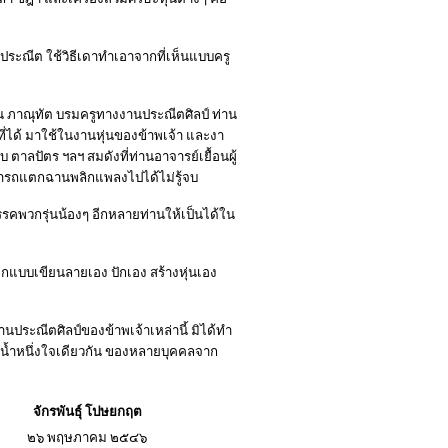
ประณีต ใช้วิธีเดาทำเอาจากที่เห็นแบบครู
น ภาณุทัต บรมครูทางงานประณีตศิลป์ ท่าน
ที่ได้ มาใช้ในงานหุ่นของข้าพเจ้า และงา
บ ตาลปัตร ฯลฯ สมดังที่ท่านอาจารย์เยื้อนผู้
สามารถแตกฉานพลิกแพลงไปได้ไม่รู้จบ
รคพวกรุ่นน้องๆ อีกหลายท่านให้เป็นได้ใน
บบเขียนลายเอง ปักเอง สร้างหุ่นเอง
นประณีตศิลป์ของข้าพเจ้าเหล่านี้ มิได้ทำ
นน้ำหนึ่งใจเดียวกัน ของหลายบุคคลจาก
จักรพันธุ์ โปษยกฤต
๒๖ พฤษภาคม ๒๕๔๖