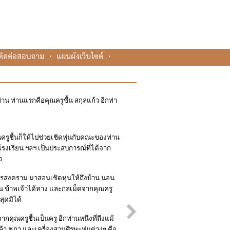
าน ท่านแรกคือคุณครูชื้น สกุลแก้ว อีกท่า
ครูชื้นก็ให้ไปช่วยเชิดหุ่นกับคณะของท่าน
รงเรียน ฯลฯ เป็นประสบการณ์ที่ได้จาก
ว
สงคราม มาสอนเชิดหุ่นให้ถึงบ้าน นอน
่าน ข้าพเจ้าได้ทาง และกลเม็ดจากคุณครู
สุดมิได้
ุณครูชื้นเป็นครู อีกท่านหนึ่งที่ถึงแม้
้า ชฎา และเครื่องสวมศีรษะหุ่นต่างๆ คือ