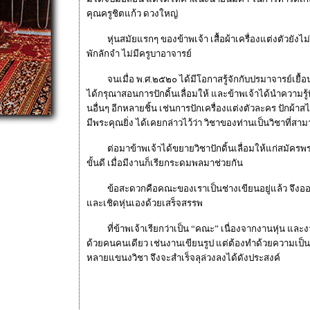
คุณครูชิตแก้ว ดวงใหญ่
หุ่นสมัยแรกๆ ของข้าพเจ้า เสื้อผ้าเครื่องแต่งตัวยังไม่
พักลักจำ ไม่มีครูบาอาจารย์
จนเมื่อ พ.ศ.๒๕๒๐ ได้มีโอกาสรู้จักกับปรมาจารย์เยื้อ
ได้กรุณาสอนการปักดิ้นเลื่อมให้ และข้าพเจ้าได้นำความรู้
นอื่นๆ อีกหลายชิ้น เช่นการปักเครื่องแต่งตัวละคร ปักผ้าสไ
มีพระคุณยิ่ง ได้เคยกล่าวไว้ว่า วิชาของท่านเป็นวิชาที่
ต่อมาข้าพเจ้าได้ขยายวิชาปักดิ้นเลื่อมให้แก่สมัครพร
ขั้นดี เมื่อมีงานก็เรียกระดมพลมาช่วยกัน
ข้อสะดวกคือคณะของเราเป็นช่างเขียนอยู่แล้ว จึงออกแ
และเชิดหุ่นเองด้วยเสร็จสรรพ
ที่ข้าพเจ้าเรียกว่าเป็น “คณะ” เนื่องจากงานหุ่น และงา
ด้วยคนคนเดียว เช่นงานเขียนรูป แต่ต้องทำด้วยความเป็
หลายแขนงวิชา จึงจะสำเร็จลุล่วงลงได้ดังประสงค์