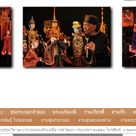
บ
]
หุ่นกระบอกจำลอง
พระอภัยมณี
รามเกียรติ์
สามก๊ก
ต
ยสุขุมวิท ๖๓ แขวงคลองตันเหนือ เขตวัฒนา กรุงเทพฯ ๑๐๑๑๐ โทรศัพท์: ๐-