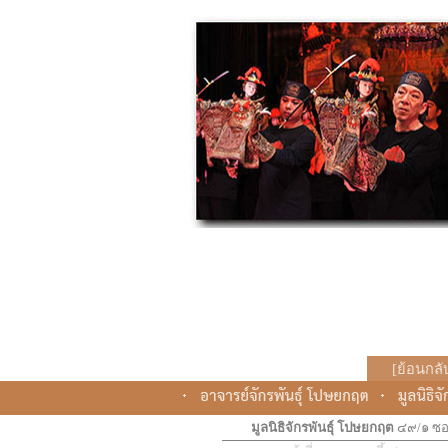
[
ย้อนกลั
มูลนิธิจักรพันธุ์ โปษยกฤต
๔๙/๑ ซอ