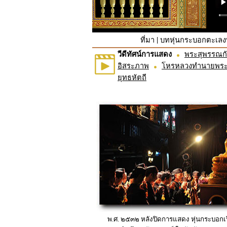
|
ที่มา
บทหุ่นกระบอกตะเลง
วีดีทัศน์การแสดง
พระสุพรรณกั
อิสระภาพ
โหรหลวงทำนายพระสุ
ยุทธหัตถี