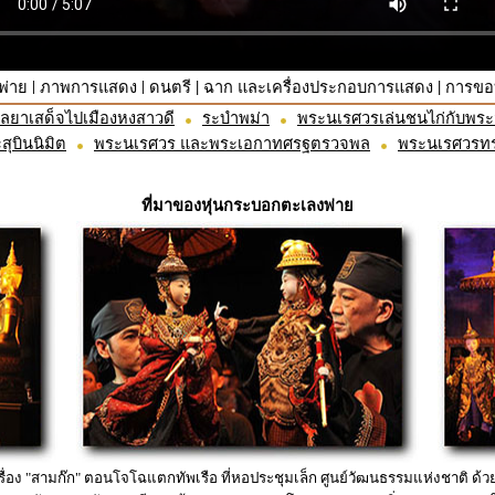
|
|
|
|
พ่าย
ภาพการแสดง
ดนตรี
ฉาก และเครื่องประกอบการแสดง
การขอ
ลยาเสด็จไปเมืองหงสาวดี
ระบำพม่า
พระนเรศวรเล่นชนไก่กับพร
บินนิมิต
พระนเรศวร และพระเอกาทศรฐตรวจพล
พระนเรศวรทร