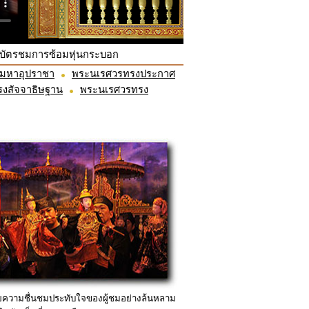
บัตรชมการซ้อมหุ่นกระบอก
ะมหาอุปราชา
พระนเรศวรทรงประกาศ
งสัจจาธิษฐาน
พระนเรศวรทรง