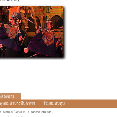
ะเลงพ่าย
๒๓๙๒-๗๗๕๔ โทรสาร: ๐-๒๓๙๒-๗๗๕๓