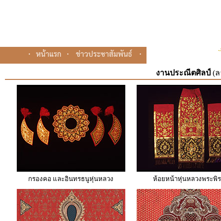
งานประณีตศิลป์
(ล
กรองคอ และอินทรธนูหุ่นหลวง
ห้อยหน้าหุ่นหลวงพระพิ